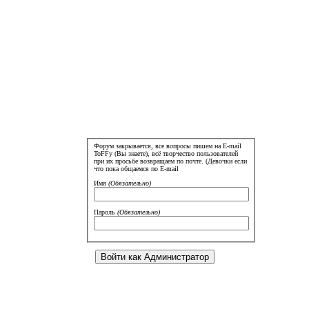
Форум закрывается, все вопросы пишем на E-mail
ToFFy (Вы знаете), всё творчество пользователей
при их просьбе возвращаем по почте. (Девочки если
что пока общаемся по E-mail
Имя
(Обязательно)
Пароль
(Обязательно)