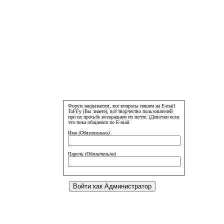
Форум закрывается, все вопросы пишем на E-mail
ToFFy (Вы знаете), всё творчество пользователей
при их просьбе возвращаем по почте. (Девочки если
что пока общаемся по E-mail
Имя
(Обязательно)
Пароль
(Обязательно)