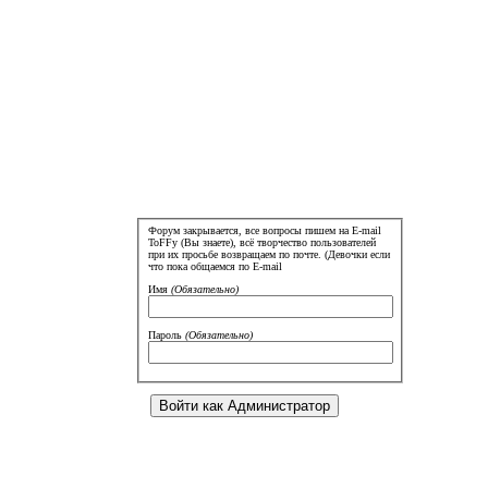
Форум закрывается, все вопросы пишем на E-mail
ToFFy (Вы знаете), всё творчество пользователей
при их просьбе возвращаем по почте. (Девочки если
что пока общаемся по E-mail
Имя
(Обязательно)
Пароль
(Обязательно)